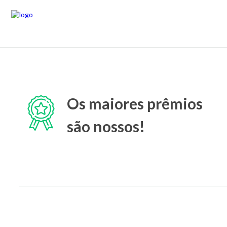
Os maiores prêmios
são nossos!