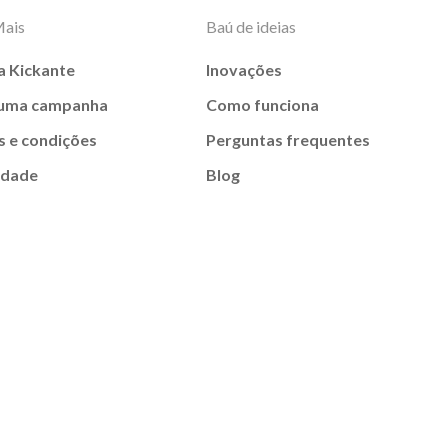
Mais
Baú de ideias
a Kickante
Inovações
 uma campanha
Como funciona
 e condições
Perguntas frequentes
idade
Blog