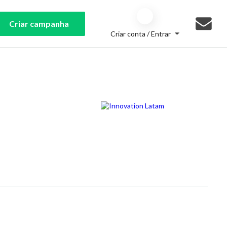
Criar campanha
Criar conta / Entrar