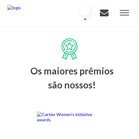
Os maiores prêmios
são nossos!