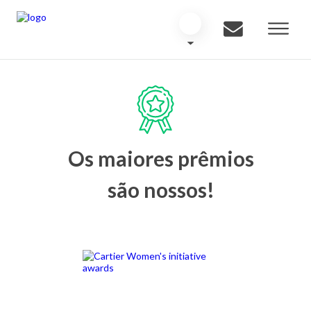
Os maiores prêmios
são nossos!