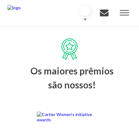
Os maiores prêmios
são nossos!