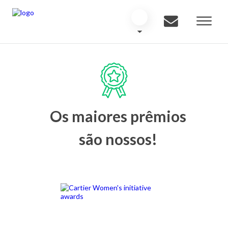
Os maiores prêmios
são nossos!