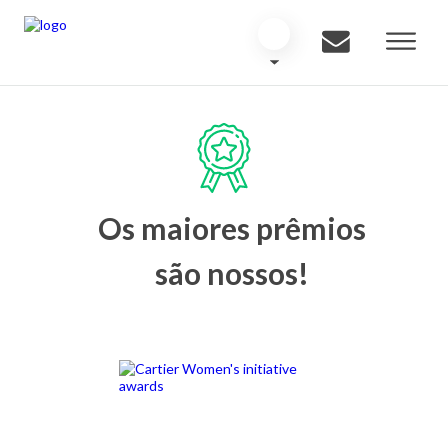
Os maiores prêmios
são nossos!