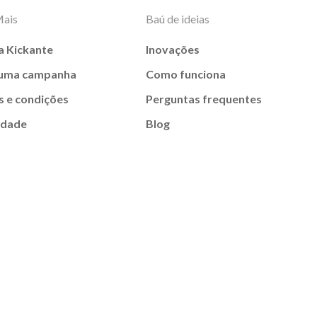
Mais
Baú de ideias
a Kickante
Inovações
 uma campanha
Como funciona
 e condições
Perguntas frequentes
idade
Blog