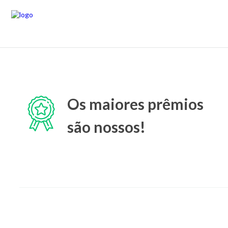
Os maiores prêmios
são nossos!