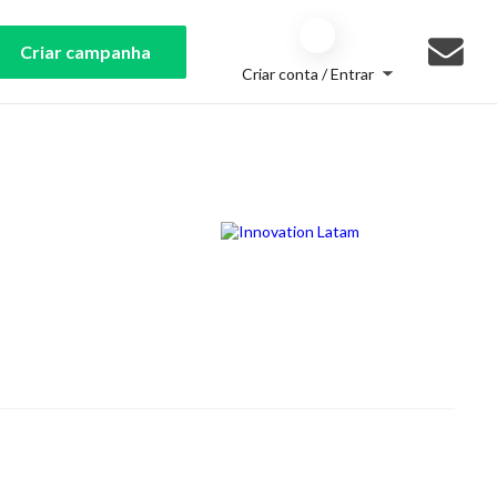
Criar campanha
Criar conta / Entrar