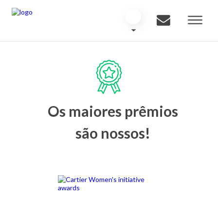
Os maiores prêmios
são nossos!