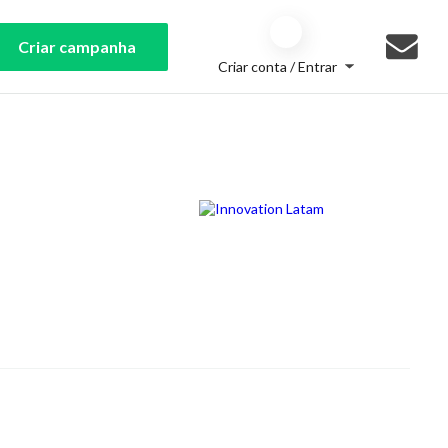
Criar campanha
Criar conta / Entrar