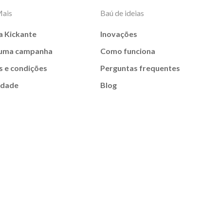
Mais
Baú de ideias
a Kickante
Inovações
 uma campanha
Como funciona
 e condições
Perguntas frequentes
idade
Blog