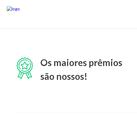
Os maiores prêmios
são nossos!