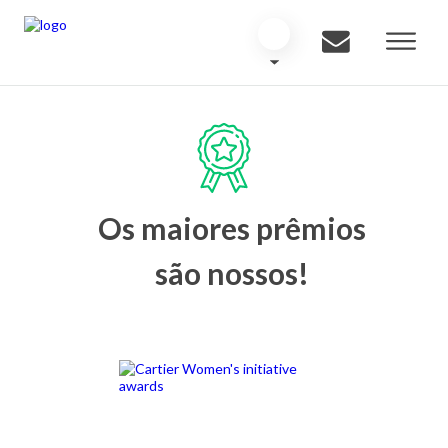
Os maiores prêmios
são nossos!