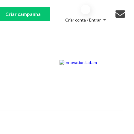
Criar campanha
Criar conta / Entrar