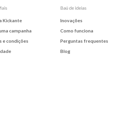
Mais
Baú de ideias
a Kickante
Inovações
 uma campanha
Como funciona
 e condições
Perguntas frequentes
idade
Blog