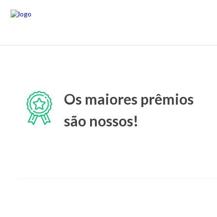
Os maiores prêmios
são nossos!