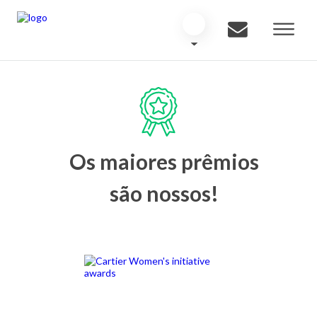
Os maiores prêmios
são nossos!