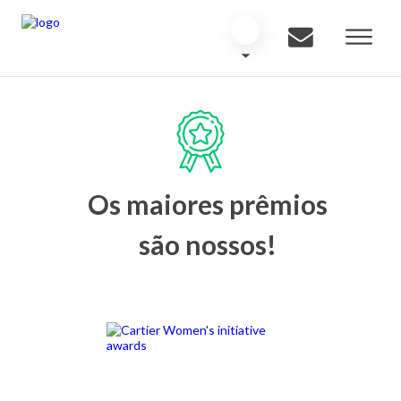
Os maiores prêmios
são nossos!