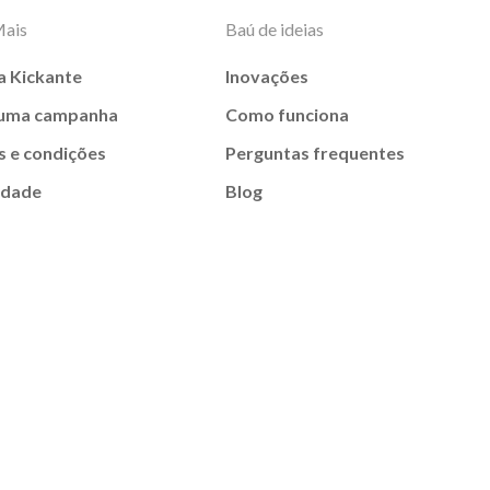
Mais
Baú de ideias
a Kickante
Inovações
 uma campanha
Como funciona
 e condições
Perguntas frequentes
idade
Blog