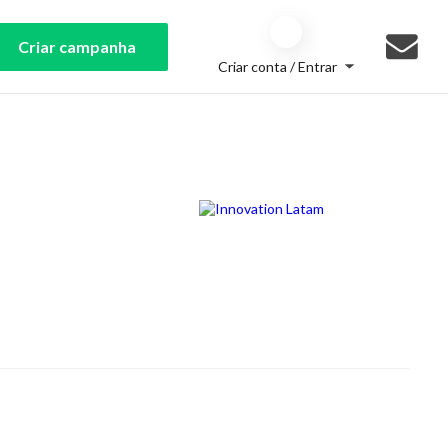
Criar campanha
Criar conta / Entrar