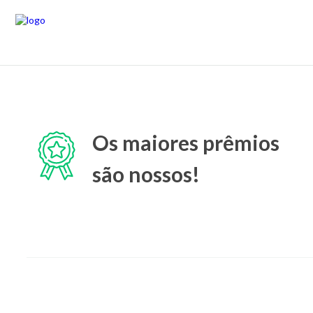
Os maiores prêmios
são nossos!