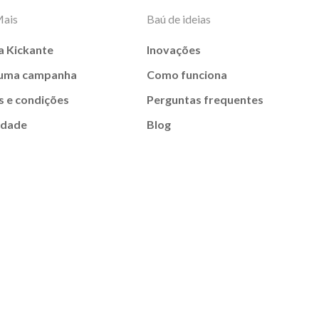
Mais
Baú de ideias
a Kickante
Inovações
 uma campanha
Como funciona
 e condições
Perguntas frequentes
idade
Blog