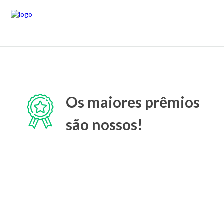
Os maiores prêmios
são nossos!