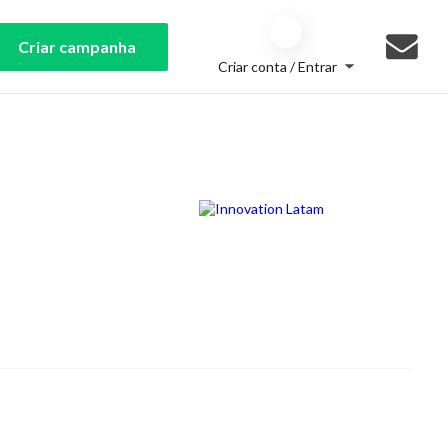
Criar campanha
Criar conta / Entrar