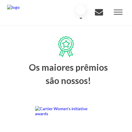
Os maiores prêmios
são nossos!