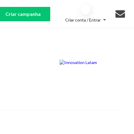
Criar campanha
Criar conta / Entrar