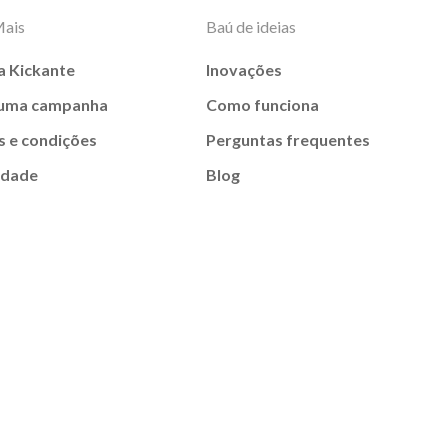
Mais
Baú de ideias
a Kickante
Inovações
 uma campanha
Como funciona
 e condições
Perguntas frequentes
idade
Blog