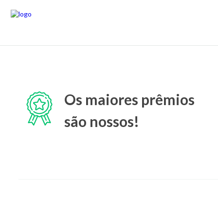
Os maiores prêmios
são nossos!