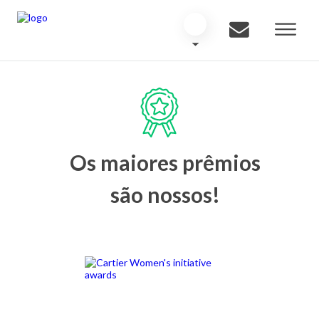
Os maiores prêmios
são nossos!