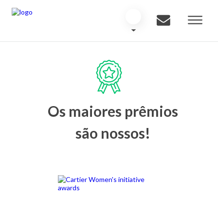
Os maiores prêmios
são nossos!