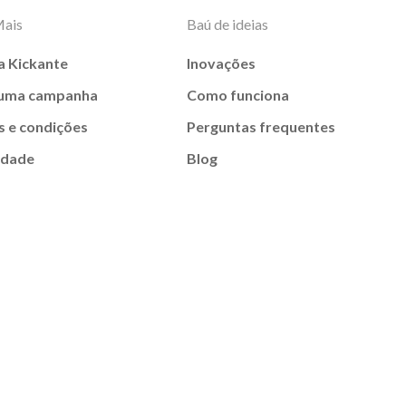
Mais
Baú de ideias
a Kickante
Inovações
 uma campanha
Como funciona
 e condições
Perguntas frequentes
idade
Blog