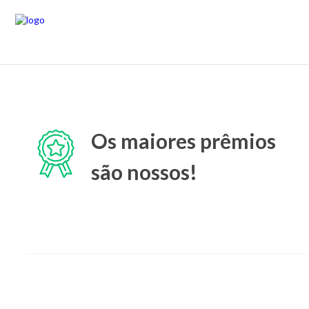
Os maiores prêmios
são nossos!