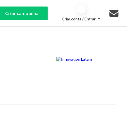
Criar campanha
Criar conta / Entrar