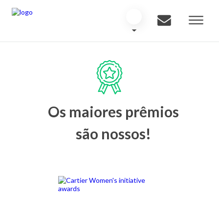
Os maiores prêmios
são nossos!