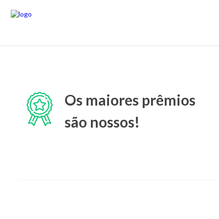
Os maiores prêmios
são nossos!