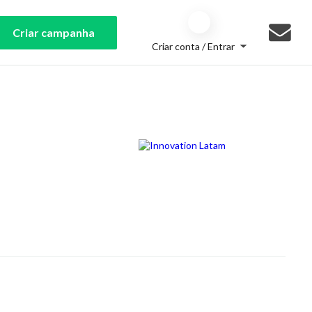
Criar campanha
Criar conta / Entrar