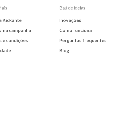
Mais
Baú de ideias
a Kickante
Inovações
 uma campanha
Como funciona
 e condições
Perguntas frequentes
idade
Blog