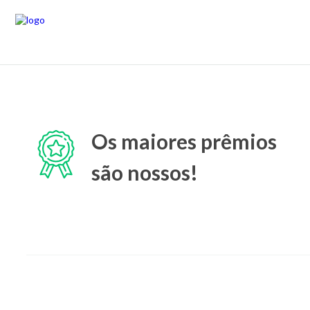
Os maiores prêmios
são nossos!