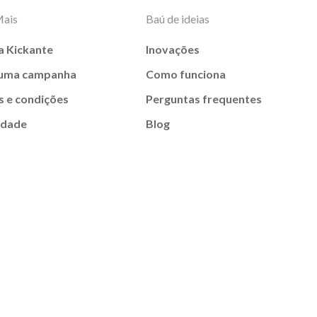
Mais
Baú de ideias
a Kickante
Inovações
 uma campanha
Como funciona
 e condições
Perguntas frequentes
idade
Blog