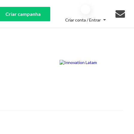
Criar campanha
Criar conta / Entrar