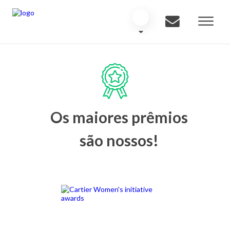
Os maiores prêmios
são nossos!