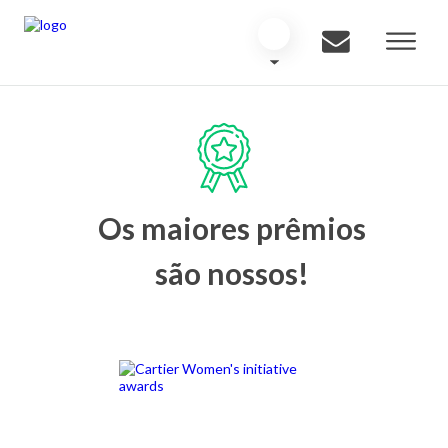
Os maiores prêmios
são nossos!