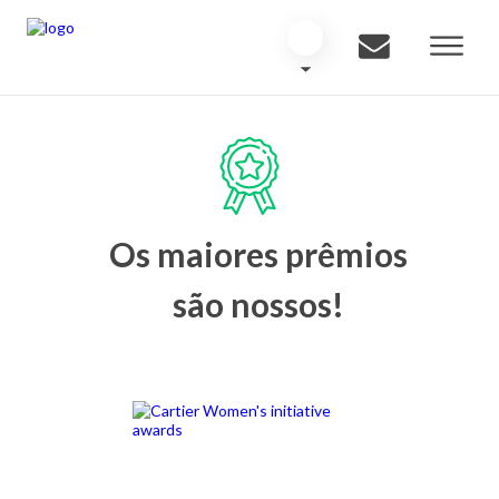
Os maiores prêmios
são nossos!