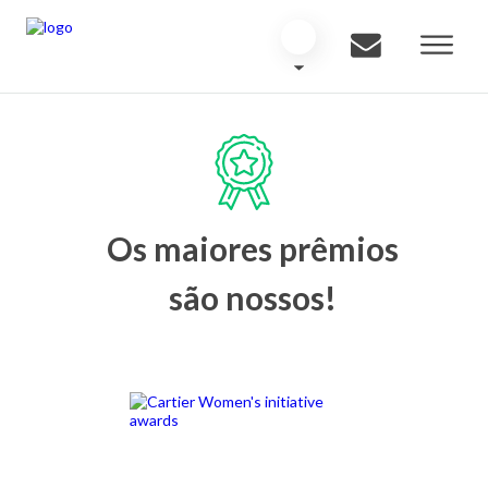
Os maiores prêmios
são nossos!