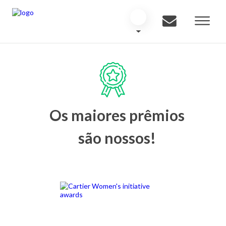
Os maiores prêmios
são nossos!