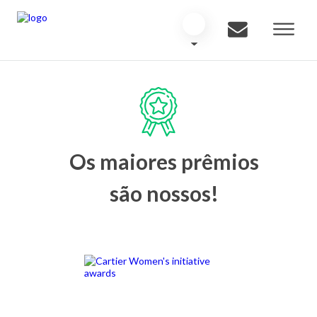
Os maiores prêmios
são nossos!