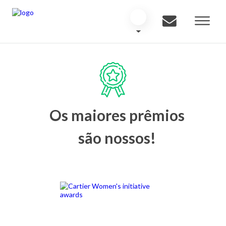
Os maiores prêmios
são nossos!