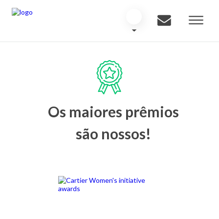
Os maiores prêmios
são nossos!