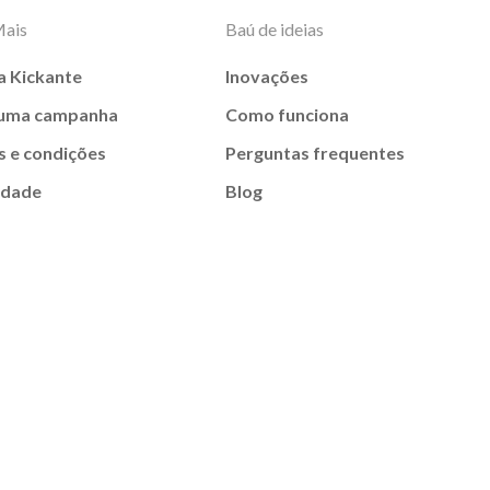
Mais
Baú de ideias
a Kickante
Inovações
 uma campanha
Como funciona
 e condições
Perguntas frequentes
idade
Blog