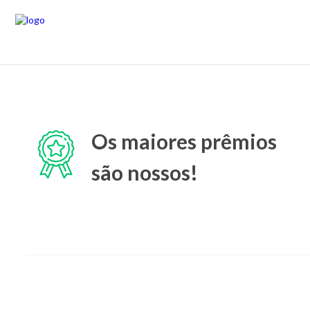
Os maiores prêmios
são nossos!