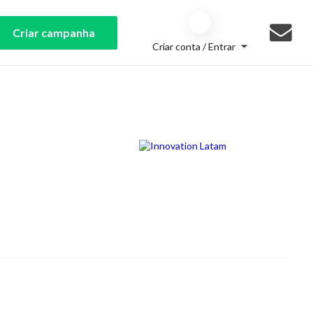
Criar campanha
Criar conta / Entrar