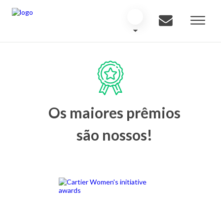
Os maiores prêmios
são nossos!