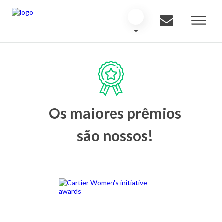
Os maiores prêmios
são nossos!