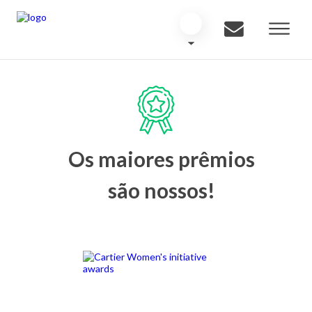
Os maiores prêmios
são nossos!