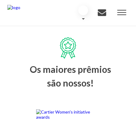
Os maiores prêmios
são nossos!