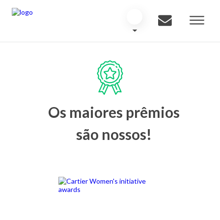
Os maiores prêmios
são nossos!