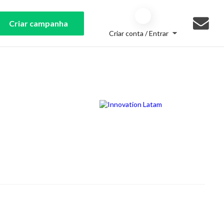
Criar campanha
Criar conta / Entrar