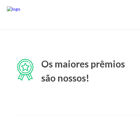
Os maiores prêmios
são nossos!