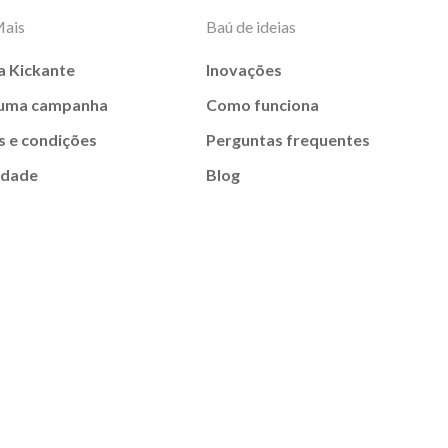
Mais
Baú de ideias
a Kickante
Inovações
 uma campanha
Como funciona
 e condições
Perguntas frequentes
idade
Blog