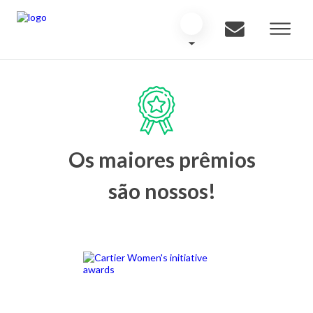
Os maiores prêmios
são nossos!