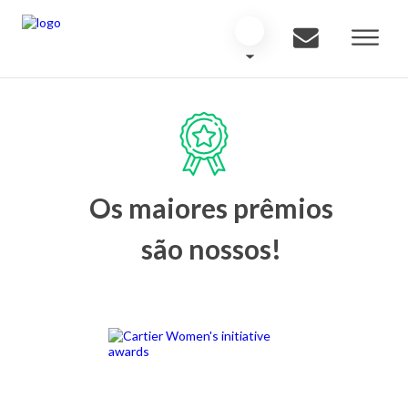
Os maiores prêmios
são nossos!