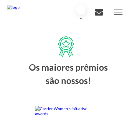
Os maiores prêmios
são nossos!