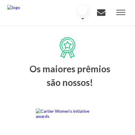
Os maiores prêmios
são nossos!