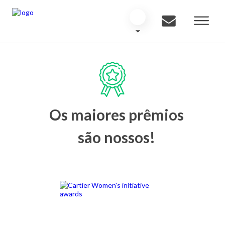
Os maiores prêmios
são nossos!