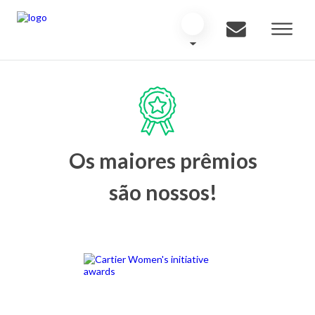
Os maiores prêmios
são nossos!