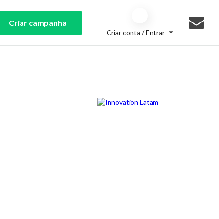
Criar campanha
Criar conta / Entrar