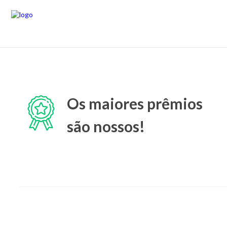
Os maiores prêmios
são nossos!