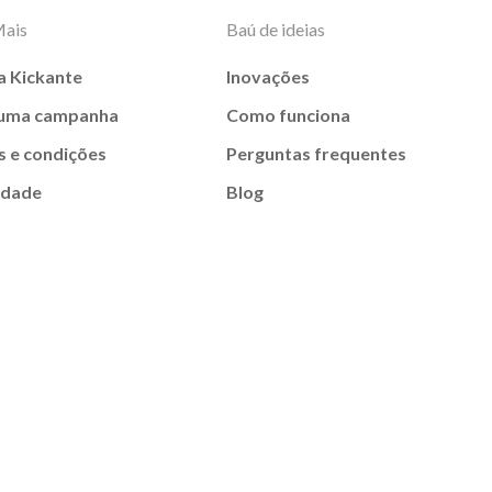
Mais
Baú de ideias
a Kickante
Inovações
 uma campanha
Como funciona
 e condições
Perguntas frequentes
idade
Blog