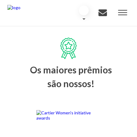
Os maiores prêmios
são nossos!