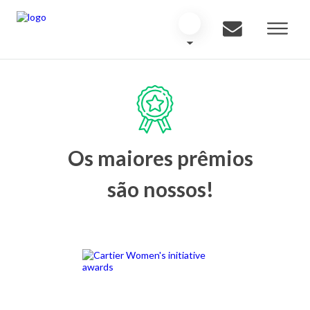
Os maiores prêmios
são nossos!