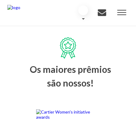
Os maiores prêmios
são nossos!