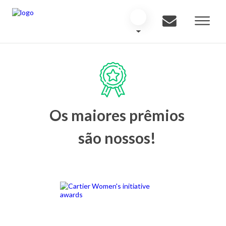
Os maiores prêmios
são nossos!