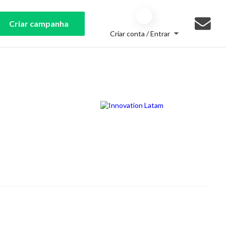
Criar campanha
Criar conta / Entrar