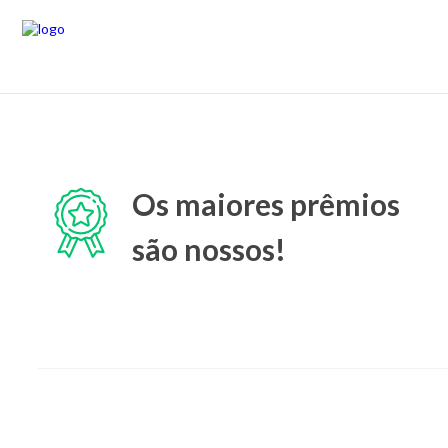
Os maiores prêmios
são nossos!