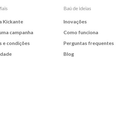
Mais
Baú de ideias
a Kickante
Inovações
 uma campanha
Como funciona
 e condições
Perguntas frequentes
idade
Blog